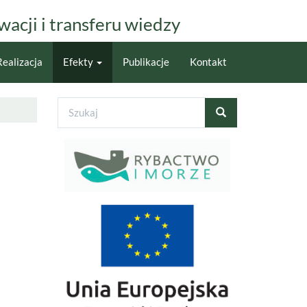
acji i transferu wiedzy
Realizacja
Efekty
Publikacje
Kontakt
Formularz
wyszukiwania
Szukaj