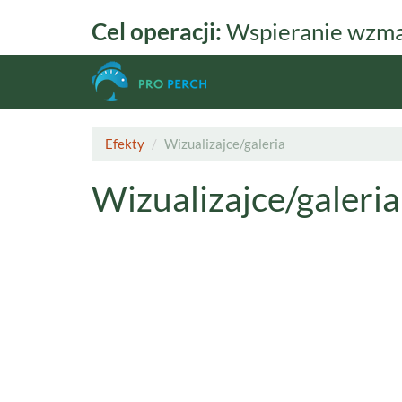
Przejdź
Cel operacji:
Wspieranie wzmac
do
treści
Efekty
Wizualizajce/galeria
Wizualizajce/galeria