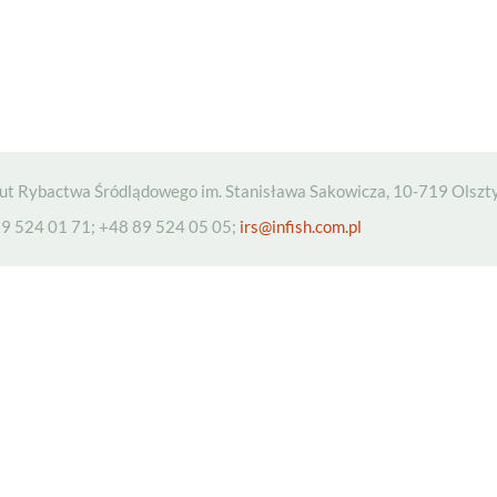
tut Rybactwa Śródlądowego im. Stanisława Sakowicza, 10-719 Olszty
9 524 01 71; +48 89 524 05 05;
irs@infish.com.pl