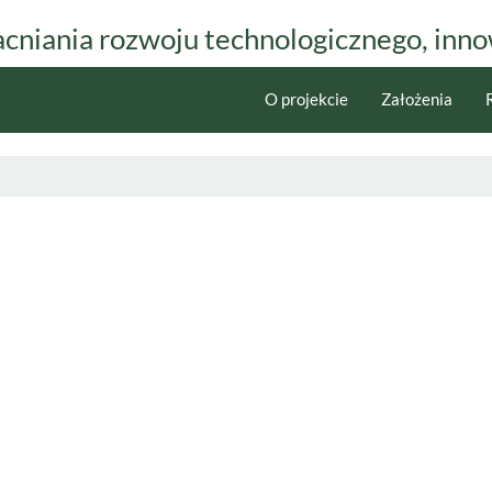
niania rozwoju technologicznego, innow
O projekcie
Założenia