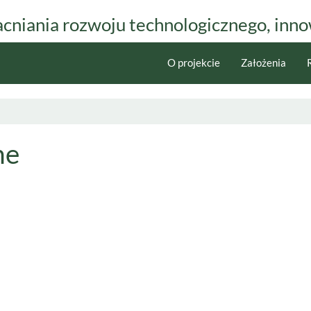
niania rozwoju technologicznego, innow
O projekcie
Założenia
ne