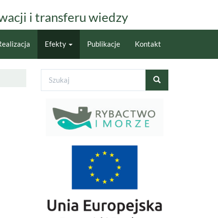
acji i transferu wiedzy
Realizacja
Efekty
Publikacje
Kontakt
Formularz
wyszukiwania
Szukaj