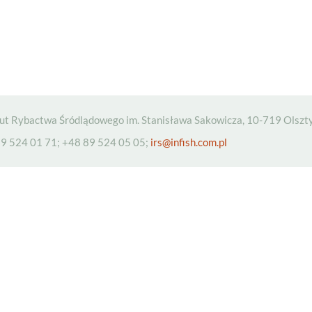
tut Rybactwa Śródlądowego im. Stanisława Sakowicza, 10-719 Olszty
9 524 01 71; +48 89 524 05 05;
irs@infish.com.pl