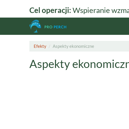
Przejdź
Cel operacji:
Wspieranie wzmac
do
treści
Efekty
Aspekty ekonomiczne
Aspekty ekonomicz